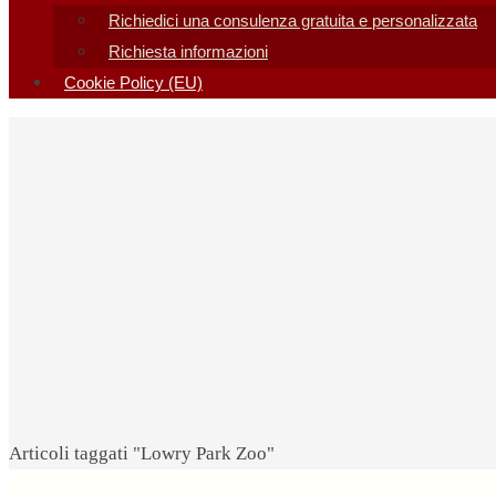
Richiedici una consulenza gratuita e personalizzata
Richiesta informazioni
Cookie Policy (EU)
Home
Articoli taggati "Lowry Park Zoo"