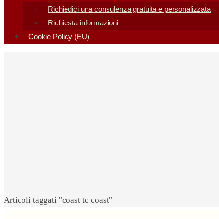
Richiedici una consulenza gratuita e personalizzata
Richiesta informazioni
Cookie Policy (EU)
Home
Articoli taggati "coast to coast"