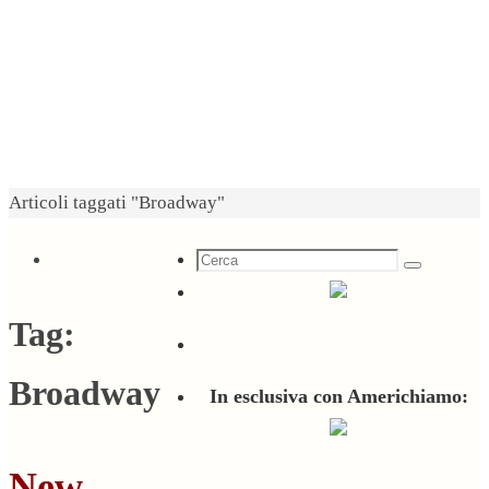
Home
Articoli taggati "Broadway"
Cerca
Cerca
per:
Tag:
Broadway
In esclusiva con Americhiamo:
New